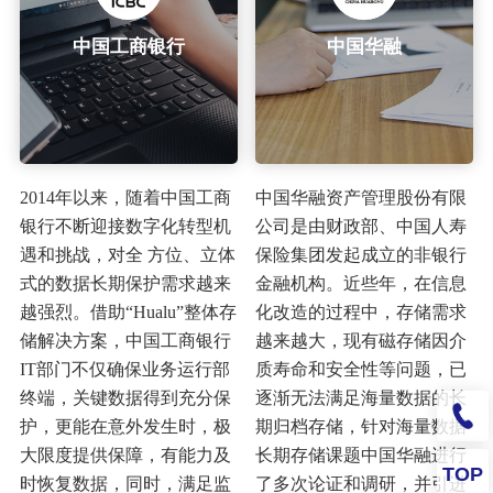
中国工商银行
中国华融
2014年以来，随着中国工商
中国华融资产管理股份有限
银行不断迎接数字化转型机
公司是由财政部、中国人寿
遇和挑战，对全 方位、立体
保险集团发起成立的非银行
式的数据长期保护需求越来
金融机构。近些年，在信息
越强烈。借助“Hualu”整体存
化改造的过程中，存储需求
储解决方案，中国工商银行
越来越大，现有磁存储因介
IT部门不仅确保业务运行部
质寿命和安全性等问题，已
终端，关键数据得到充分保
逐渐无法满足海量数据的长
护，更能在意外发生时，极
期归档存储，针对海量数据
大限度提供保障，有能力及
长期存储课题中国华融进行
TOP
时恢复数据，同时，满足监
了多次论证和调研，并引进