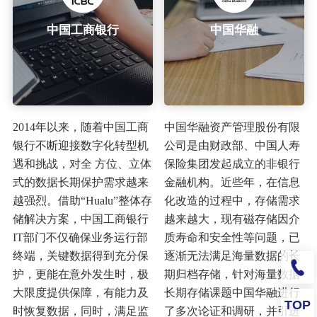
中国工商银行
中国华融
2014年以来，随着中国工商
中国华融资产管理股份有限
银行不断迎接数字化转型机
公司是由财政部、中国人寿
遇和挑战，对全 方位、立体
保险集团发起成立的非银行
式的数据长期保护需求越来
金融机构。近些年，在信息
越强烈。借助“Hualu”整体存
化改造的过程中，存储需求
储解决方案，中国工商银行
越来越大，现有磁存储因介
IT部门不仅确保业务运行部
质寿命和安全性等问题，已
终端，关键数据得到充分保
逐渐无法满足海量数据的长
护，更能在意外发生时，极
期归档存储，针对海量数据
大限度提供保障，有能力及
长期存储课题中国华融进行
TOP
时恢复数据，同时，满足监
了多次论证和调研，并引进