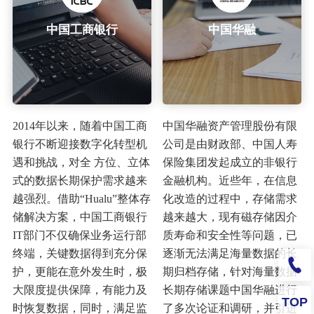
中国工商银行
中国华融
2014年以来，随着中国工商
中国华融资产管理股份有限
银行不断迎接数字化转型机
公司是由财政部、中国人寿
遇和挑战，对全 方位、立体
保险集团发起成立的非银行
式的数据长期保护需求越来
金融机构。近些年，在信息
越强烈。借助“Hualu”整体存
化改造的过程中，存储需求
储解决方案，中国工商银行
越来越大，现有磁存储因介
IT部门不仅确保业务运行部
质寿命和安全性等问题，已
终端，关键数据得到充分保
逐渐无法满足海量数据的长
护，更能在意外发生时，极
期归档存储，针对海量数据
大限度提供保障，有能力及
长期存储课题中国华融进行
TOP
时恢复数据，同时，满足监
了多次论证和调研，并引进