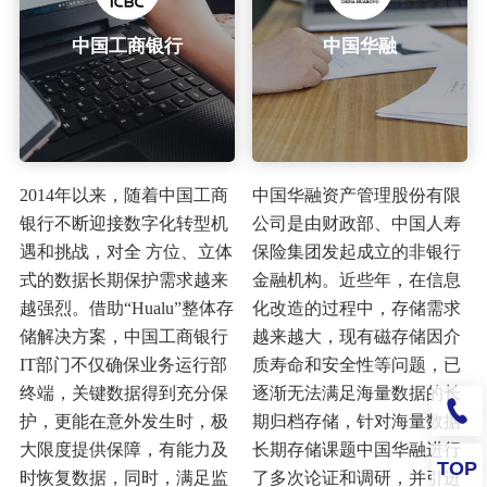
中国工商银行
中国华融
2014年以来，随着中国工商
中国华融资产管理股份有限
银行不断迎接数字化转型机
公司是由财政部、中国人寿
遇和挑战，对全 方位、立体
保险集团发起成立的非银行
式的数据长期保护需求越来
金融机构。近些年，在信息
越强烈。借助“Hualu”整体存
化改造的过程中，存储需求
储解决方案，中国工商银行
越来越大，现有磁存储因介
IT部门不仅确保业务运行部
质寿命和安全性等问题，已
终端，关键数据得到充分保
逐渐无法满足海量数据的长
护，更能在意外发生时，极
期归档存储，针对海量数据
大限度提供保障，有能力及
长期存储课题中国华融进行
TOP
时恢复数据，同时，满足监
了多次论证和调研，并引进