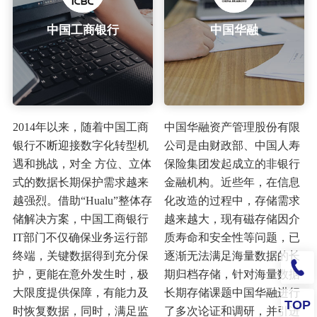
中国工商银行
中国华融
2014年以来，随着中国工商
中国华融资产管理股份有限
银行不断迎接数字化转型机
公司是由财政部、中国人寿
遇和挑战，对全 方位、立体
保险集团发起成立的非银行
式的数据长期保护需求越来
金融机构。近些年，在信息
越强烈。借助“Hualu”整体存
化改造的过程中，存储需求
储解决方案，中国工商银行
越来越大，现有磁存储因介
IT部门不仅确保业务运行部
质寿命和安全性等问题，已
终端，关键数据得到充分保
逐渐无法满足海量数据的长
护，更能在意外发生时，极
期归档存储，针对海量数据
大限度提供保障，有能力及
长期存储课题中国华融进行
TOP
时恢复数据，同时，满足监
了多次论证和调研，并引进