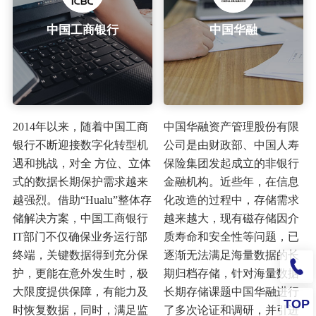
中国工商银行
中国华融
2014年以来，随着中国工商
中国华融资产管理股份有限
银行不断迎接数字化转型机
公司是由财政部、中国人寿
遇和挑战，对全 方位、立体
保险集团发起成立的非银行
式的数据长期保护需求越来
金融机构。近些年，在信息
越强烈。借助“Hualu”整体存
化改造的过程中，存储需求
储解决方案，中国工商银行
越来越大，现有磁存储因介
IT部门不仅确保业务运行部
质寿命和安全性等问题，已
终端，关键数据得到充分保
逐渐无法满足海量数据的长
护，更能在意外发生时，极
期归档存储，针对海量数据
大限度提供保障，有能力及
长期存储课题中国华融进行
TOP
时恢复数据，同时，满足监
了多次论证和调研，并引进