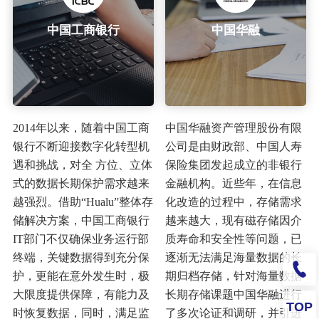
中国工商银行
中国华融
2014年以来，随着中国工商
中国华融资产管理股份有限
银行不断迎接数字化转型机
公司是由财政部、中国人寿
遇和挑战，对全 方位、立体
保险集团发起成立的非银行
式的数据长期保护需求越来
金融机构。近些年，在信息
越强烈。借助“Hualu”整体存
化改造的过程中，存储需求
储解决方案，中国工商银行
越来越大，现有磁存储因介
IT部门不仅确保业务运行部
质寿命和安全性等问题，已
终端，关键数据得到充分保
逐渐无法满足海量数据的长
护，更能在意外发生时，极
期归档存储，针对海量数据
大限度提供保障，有能力及
长期存储课题中国华融进行
TOP
时恢复数据，同时，满足监
了多次论证和调研，并引进