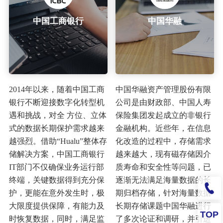
中国工商银行
中国华融
2014年以来，随着中国工商
中国华融资产管理股份有限
银行不断迎接数字化转型机
公司是由财政部、中国人寿
遇和挑战，对全 方位、立体
保险集团发起成立的非银行
式的数据长期保护需求越来
金融机构。近些年，在信息
越强烈。借助“Hualu”整体存
化改造的过程中，存储需求
储解决方案，中国工商银行
越来越大，现有磁存储因介
IT部门不仅确保业务运行部
质寿命和安全性等问题，已
终端，关键数据得到充分保
逐渐无法满足海量数据的长
护，更能在意外发生时，极
期归档存储，针对海量数据
大限度提供保障，有能力及
长期存储课题中国华融进行
TOP
时恢复数据，同时，满足监
了多次论证和调研，并引进