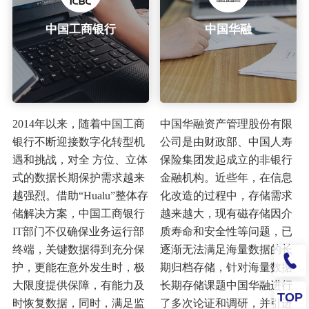
中国工商银行
中国华融
2014年以来，随着中国工商
中国华融资产管理股份有限
银行不断迎接数字化转型机
公司是由财政部、中国人寿
遇和挑战，对全 方位、立体
保险集团发起成立的非银行
式的数据长期保护需求越来
金融机构。近些年，在信息
越强烈。借助“Hualu”整体存
化改造的过程中，存储需求
储解决方案，中国工商银行
越来越大，现有磁存储因介
IT部门不仅确保业务运行部
质寿命和安全性等问题，已
终端，关键数据得到充分保
逐渐无法满足海量数据的长
护，更能在意外发生时，极
期归档存储，针对海量数据
大限度提供保障，有能力及
长期存储课题中国华融进行
TOP
时恢复数据，同时，满足监
了多次论证和调研，并引进