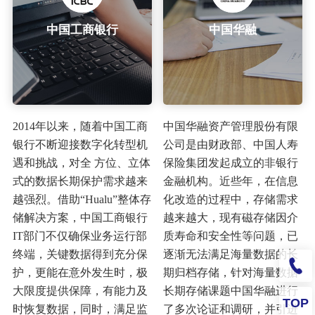
中国工商银行
中国华融
2014年以来，随着中国工商
中国华融资产管理股份有限
银行不断迎接数字化转型机
公司是由财政部、中国人寿
遇和挑战，对全 方位、立体
保险集团发起成立的非银行
式的数据长期保护需求越来
金融机构。近些年，在信息
越强烈。借助“Hualu”整体存
化改造的过程中，存储需求
储解决方案，中国工商银行
越来越大，现有磁存储因介
IT部门不仅确保业务运行部
质寿命和安全性等问题，已
终端，关键数据得到充分保
逐渐无法满足海量数据的长
护，更能在意外发生时，极
期归档存储，针对海量数据
大限度提供保障，有能力及
长期存储课题中国华融进行
TOP
时恢复数据，同时，满足监
了多次论证和调研，并引进